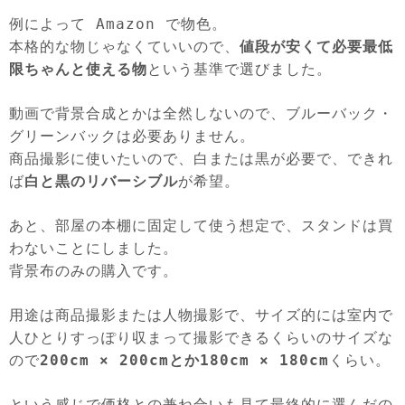
例によって Amazon で物色。
本格的な物じゃなくていいので、
値段が安くて必要最低
限ちゃんと使える物
という基準で選びました。
動画で背景合成とかは全然しないので、ブルーバック・
グリーンバックは必要ありません。
商品撮影に使いたいので、白または黒が必要で、できれ
ば
白と黒のリバーシブル
が希望。
あと、部屋の本棚に固定して使う想定で、スタンドは買
わないことにしました。
背景布のみの購入です。
用途は商品撮影または人物撮影で、サイズ的には室内で
人ひとりすっぽり収まって撮影できるくらいのサイズな
ので
200cm × 200cmとか180cm × 180cm
くらい。
という感じで価格との兼ね合いも見て最終的に選んだの