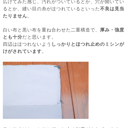
広げてみた感じ、汚れがついているとか、穴が開いてい
るとか、縫い目の糸がほつれているといった
不良は見当
たりません
。
白い布と黒い布を重ね合わせた二重構造で、
厚み・強度
とも十分
だと思います。
四辺はほつれないよう
しっかりとほつれ止めのミシンが
けがされています
。