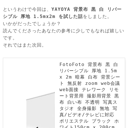
というわけで今回は、
YAYOYA 背景布 黒 白 リバー
シブル 厚地 1.5mx2m を試した話
をしました。
いかがだったでしょうか？
読んでくださったあなたの参考に少しでもなれば嬉しい
です。
それではまた次回。
FotoFoto 背景布 黒 白
リバーシブル 厚地 1.5m
x 2m 暗幕 白布 背景シー
ト 無反射 zoom web会議
web面接 テレワーク リモ
ート背景用 撮影用背景 黒
布 白い布 不透明 写真ス
タジオ 全身撮影 無地 写
真/ビデオ/テレビに対応
ポリエステル ブラック ホ
ワイト150cm x 200cm