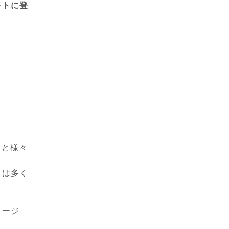
ォトに登
りと様々
とは多く
メージ