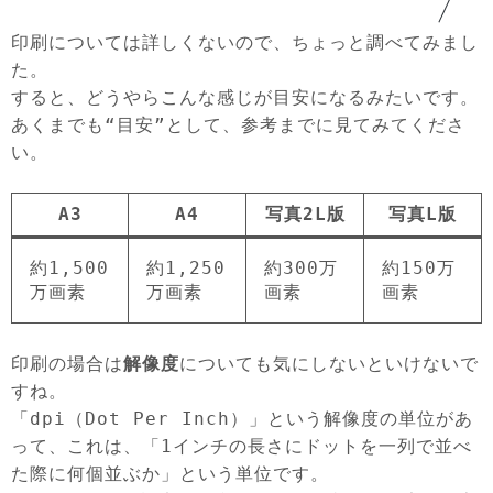
印刷については詳しくないので、ちょっと調べてみまし
た。
すると、どうやらこんな感じが目安になるみたいです。
あくまでも“目安”として、参考までに見てみてくださ
い。
A3
A4
写真2L版
写真L版
約1,500
約1,250
約300万
約150万
万画素
万画素
画素
画素
印刷の場合は
解像度
についても気にしないといけないで
すね。
「dpi（Dot Per Inch）」という解像度の単位があ
って、これは、「1インチの長さにドットを一列で並べ
た際に何個並ぶか」という単位です。