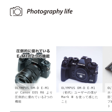
OLYMPUS OM-D E-M1
OLYMPUS OM-D E-M1
OL
が Canon EOS R6 より
（初代）ユーザーの僕が
ホ
圧倒的に優れている2つの
Mark Ⅲ を使って感じた
部
機能
こと
プ
ト