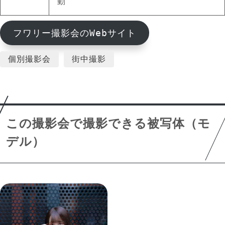
動
フワリー撮影会のWebサイト
個別撮影会
街中撮影
この撮影会で撮影できる被写体（モ
デル）