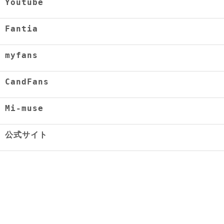
Youtube
Fantia
myfans
CandFans
Mi-muse
公式サイト