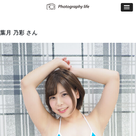
葉月 乃彩 さん