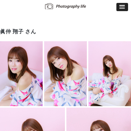
眞仲 翔子 さん