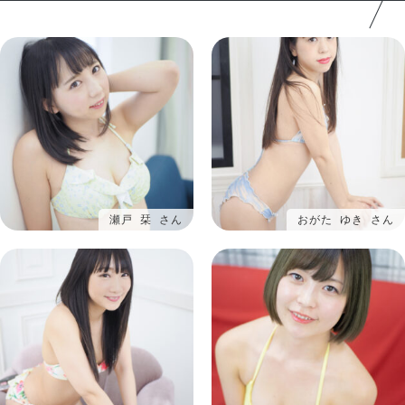
瀬戸 栞 さん
おがた ゆき さん