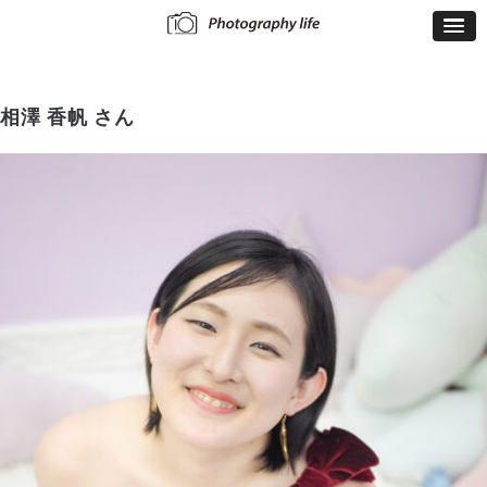
相澤 香帆 さん